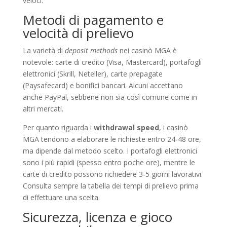
veloci.
Metodi di pagamento e
velocità di prelievo
La varietà di
deposit methods
nei casinò MGA è
notevole: carte di credito (Visa, Mastercard), portafogli
elettronici (Skrill, Neteller), carte prepagate
(Paysafecard) e bonifici bancari. Alcuni accettano
anche PayPal, sebbene non sia così comune come in
altri mercati.
Per quanto riguarda i
withdrawal speed
, i casinò
MGA tendono a elaborare le richieste entro 24‑48 ore,
ma dipende dal metodo scelto. I portafogli elettronici
sono i più rapidi (spesso entro poche ore), mentre le
carte di credito possono richiedere 3‑5 giorni lavorativi.
Consulta sempre la tabella dei tempi di prelievo prima
di effettuare una scelta.
Sicurezza, licenza e gioco