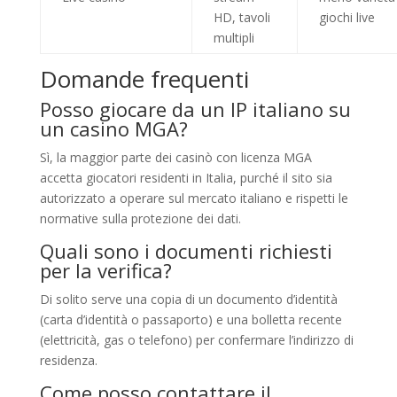
HD, tavoli
giochi live
multipli
Domande frequenti
Posso giocare da un IP italiano su
un casino MGA?
Sì, la maggior parte dei casinò con licenza MGA
accetta giocatori residenti in Italia, purché il sito sia
autorizzato a operare sul mercato italiano e rispetti le
normative sulla protezione dei dati.
Quali sono i documenti richiesti
per la verifica?
Di solito serve una copia di un documento d’identità
(carta d’identità o passaporto) e una bolletta recente
(elettricità, gas o telefono) per confermare l’indirizzo di
residenza.
Come posso contattare il