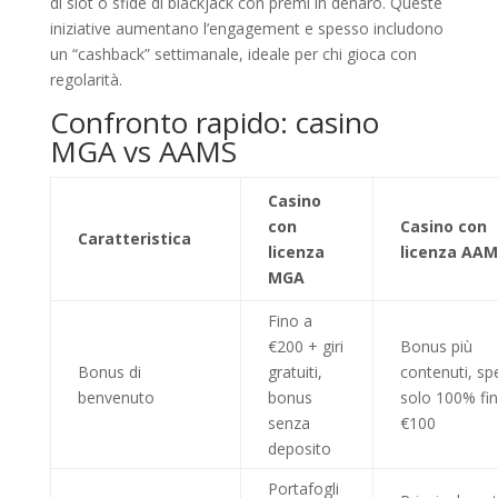
di slot o sfide di blackjack con premi in denaro. Queste
iniziative aumentano l’engagement e spesso includono
un “cashback” settimanale, ideale per chi gioca con
regolarità.
Confronto rapido: casino
MGA vs AAMS
Casino
con
Casino con
Caratteristica
licenza
licenza AAM
MGA
Fino a
€200 + giri
Bonus più
Bonus di
gratuiti,
contenuti, sp
benvenuto
bonus
solo 100% fi
senza
€100
deposito
Portafogli