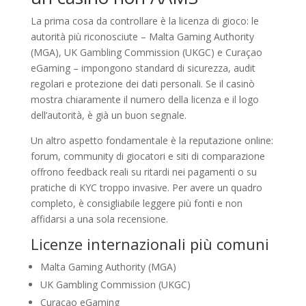
La prima cosa da controllare è la licenza di gioco: le
autorità più riconosciute – Malta Gaming Authority
(MGA), UK Gambling Commission (UKGC) e Curaçao
eGaming – impongono standard di sicurezza, audit
regolari e protezione dei dati personali. Se il casinò
mostra chiaramente il numero della licenza e il logo
dell’autorità, è già un buon segnale.
Un altro aspetto fondamentale è la reputazione online:
forum, community di giocatori e siti di comparazione
offrono feedback reali su ritardi nei pagamenti o su
pratiche di KYC troppo invasive. Per avere un quadro
completo, è consigliabile leggere più fonti e non
affidarsi a una sola recensione.
Licenze internazionali più comuni
Malta Gaming Authority (MGA)
UK Gambling Commission (UKGC)
Curaçao eGaming