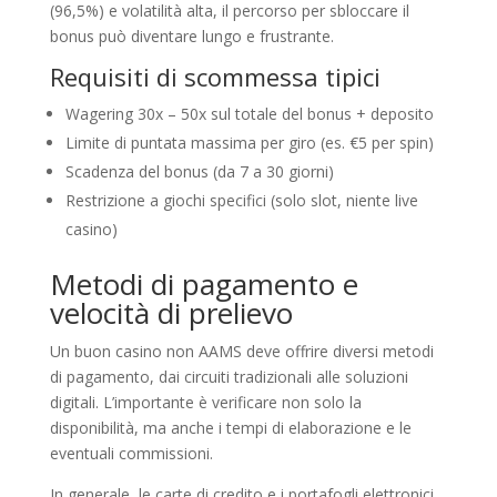
(96,5%) e volatilità alta, il percorso per sbloccare il
bonus può diventare lungo e frustrante.
Requisiti di scommessa tipici
Wagering 30x – 50x sul totale del bonus + deposito
Limite di puntata massima per giro (es. €5 per spin)
Scadenza del bonus (da 7 a 30 giorni)
Restrizione a giochi specifici (solo slot, niente live
casino)
Metodi di pagamento e
velocità di prelievo
Un buon casino non AAMS deve offrire diversi metodi
di pagamento, dai circuiti tradizionali alle soluzioni
digitali. L’importante è verificare non solo la
disponibilità, ma anche i tempi di elaborazione e le
eventuali commissioni.
In generale, le carte di credito e i portafogli elettronici