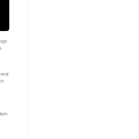
zept
e
hrend
ch
 dem