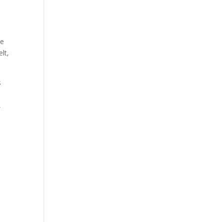
le
lt,
s
,