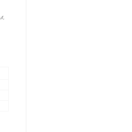
uf,
.