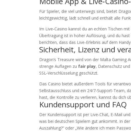
Mobile App & Live‑Casino‑
Für Spieler, die viel unterwegs sind, bietet Drag
leichtgewichtig, lädt schnell und enthält alle F
Im Live‑Casino kannst du an echten Tischen mit 
Übertragung ist in hoher Auflösung, und du hast
berichten, dass das Live‑Erlebnis auf dem Handy
Sicherheit, Lizenz und ve
Dragon’s Treasure wird von der Malta Gaming Aut
strenge Auflagen zu
fair play
, Datenschutz und 
SSL‑Verschlüsselung geschützt.
Das Casino bietet außerdem Tools für verantwort
Selbstausschluss und ein 24/7‑Support‑Team, da
hast, die Kontrolle zu verlieren, kannst du dich 
Kundensupport und FAQ
Der Kundensupport ist per Live‑Chat, E‑Mail und 
was bei deutschen Spielern gut ankommt. In der
Auszahlung?“ oder „Wie ändere ich mein Passwor