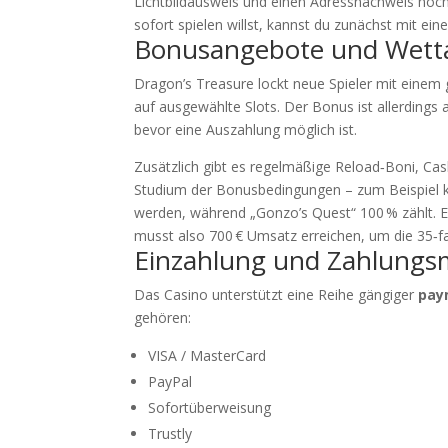
Lichtbildausweis und einen Adressnachweis hoch
sofort spielen willst, kannst du zunächst mit ei
Bonusangebote und Wett
Dragon’s Treasure lockt neue Spieler mit einem
auf ausgewählte Slots. Der Bonus ist allerdings 
bevor eine Auszahlung möglich ist.
Zusätzlich gibt es regelmäßige Reload‑Boni, Cas
Studium der Bonusbedingungen – zum Beispiel k
werden, während „Gonzo’s Quest“ 100 % zählt. Ei
musst also 700 € Umsatz erreichen, um die 35‑fa
Einzahlung und Zahlung
Das Casino unterstützt eine Reihe gängiger
pay
gehören:
VISA / MasterCard
PayPal
Sofortüberweisung
Trustly