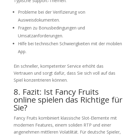
Typische Support‑Themen:
Probleme bei der Verifizierung von
Ausweisdokumenten.
Fragen zu Bonusbedingungen und
Umsatzanforderungen.
Hilfe bei technischen Schwierigkeiten mit der mobilen
App.
Ein schneller, kompetenter Service erhöht das
Vertrauen und sorgt dafür, dass Sie sich voll auf das
Spiel konzentrieren können.
8. Fazit: Ist Fancy Fruits
online spielen das Richtige für
Sie?
Fancy Fruits kombiniert klassische Slot‑Elemente mit
modernen Features, einem soliden RTP und einer
angenehmen mittleren Volatilität. Für deutsche Spieler,