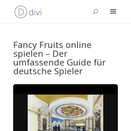
Fancy Fruits online
spielen – Der
umfassende Guide für
deutsche Spieler