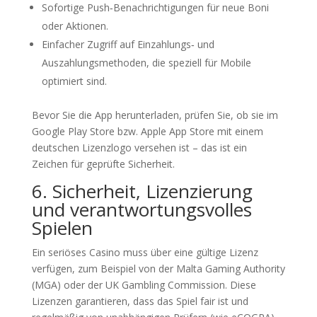
Sofortige Push‑Benachrichtigungen für neue Boni
oder Aktionen.
Einfacher Zugriff auf Einzahlungs‑ und
Auszahlungsmethoden, die speziell für Mobile
optimiert sind.
Bevor Sie die App herunterladen, prüfen Sie, ob sie im
Google Play Store bzw. Apple App Store mit einem
deutschen Lizenzlogo versehen ist – das ist ein
Zeichen für geprüfte Sicherheit.
6. Sicherheit, Lizenzierung
und verantwortungsvolles
Spielen
Ein seriöses Casino muss über eine gültige Lizenz
verfügen, zum Beispiel von der Malta Gaming Authority
(MGA) oder der UK Gambling Commission. Diese
Lizenzen garantieren, dass das Spiel fair ist und