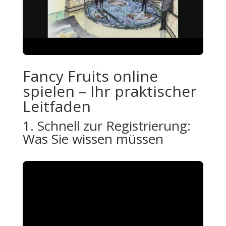
Fancy Fruits online
spielen – Ihr praktischer
Leitfaden
1. Schnell zur Registrierung:
Was Sie wissen müssen