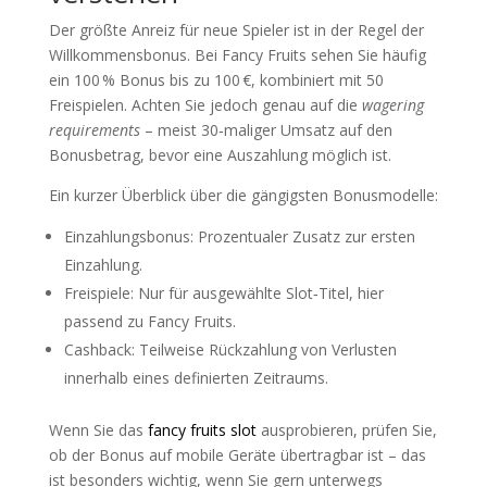
Der größte Anreiz für neue Spieler ist in der Regel der
Willkommensbonus. Bei Fancy Fruits sehen Sie häufig
ein 100 % Bonus bis zu 100 €, kombiniert mit 50
Freispielen. Achten Sie jedoch genau auf die
wagering
requirements
– meist 30‑maliger Umsatz auf den
Bonusbetrag, bevor eine Auszahlung möglich ist.
Ein kurzer Überblick über die gängigsten Bonusmodelle:
Einzahlungsbonus: Prozentualer Zusatz zur ersten
Einzahlung.
Freispiele: Nur für ausgewählte Slot‑Titel, hier
passend zu Fancy Fruits.
Cashback: Teilweise Rückzahlung von Verlusten
innerhalb eines definierten Zeitraums.
Wenn Sie das
fancy fruits slot
ausprobieren, prüfen Sie,
ob der Bonus auf mobile Geräte übertragbar ist – das
ist besonders wichtig, wenn Sie gern unterwegs