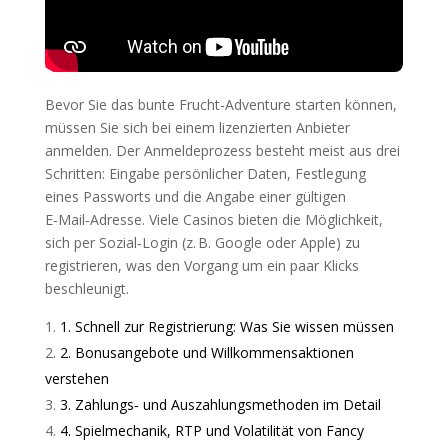
Bevor Sie das bunte Frucht-Adventure starten können,
müssen Sie sich bei einem lizenzierten Anbieter
anmelden. Der Anmeldeprozess besteht meist aus drei
Schritten: Eingabe persönlicher Daten, Festlegung
eines Passworts und die Angabe einer gültigen
E‑Mail‑Adresse. Viele Casinos bieten die Möglichkeit,
sich per Sozial‑Login (z. B. Google oder Apple) zu
registrieren, was den Vorgang um ein paar Klicks
beschleunigt.
1. Schnell zur Registrierung: Was Sie wissen müssen
2. Bonusangebote und Willkommensaktionen
verstehen
3. Zahlungs‑ und Auszahlungsmethoden im Detail
4. Spielmechanik, RTP und Volatilität von Fancy