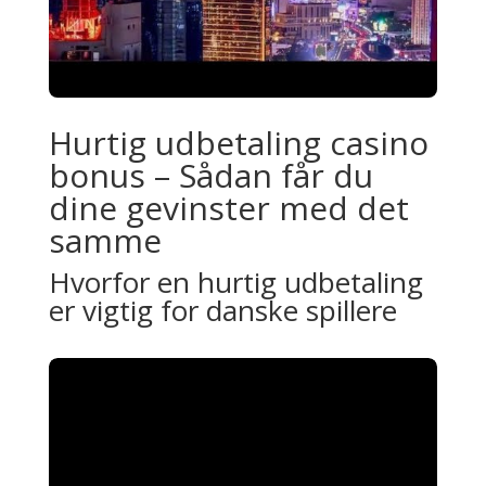
Hurtig udbetaling casino
bonus – Sådan får du
dine gevinster med det
samme
Hvorfor en hurtig udbetaling
er vigtig for danske spillere