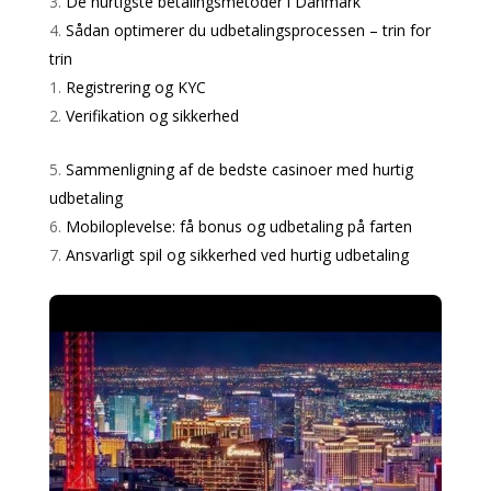
De hurtigste betalingsmetoder i Danmark
Sådan optimerer du udbetalingsprocessen – trin for
trin
Registrering og KYC
Verifikation og sikkerhed
Sammenligning af de bedste casinoer med hurtig
udbetaling
Mobiloplevelse: få bonus og udbetaling på farten
Ansvarligt spil og sikkerhed ved hurtig udbetaling