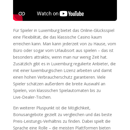
Für Spieler in Luxemburg bietet das Online‑Glücksspiel
eine Flexibilität, die das klassische Casino kaum
erreichen kann. Man kann jederzeit von zu Hause, vom
Büro oder sogar vom Urlaubsort aus spielen – das ist
besonders attraktiv, wenn man nur wenig Zeit hat.
Zusätzlich gibt es in Luxemburg regulierte Anbieter, die
mit einer luxemburgischen Lizenz arbeiten und damit
einen hohen Verbraucherschutz garantieren. Viele
Spieler schätzen außerdem die breite Auswahl an
Spielen, von klassischen Spielautomaten bis zu
Live‑Dealer‑Tischen.
Ein weiterer Pluspunkt ist die Möglichkeit,
Bonusangebote gezielt zu vergleichen und das beste
Preis‑Leistungs‑Verhältnis zu finden. Dabei spielt die
Sprache eine Rolle – die meisten Plattformen bieten