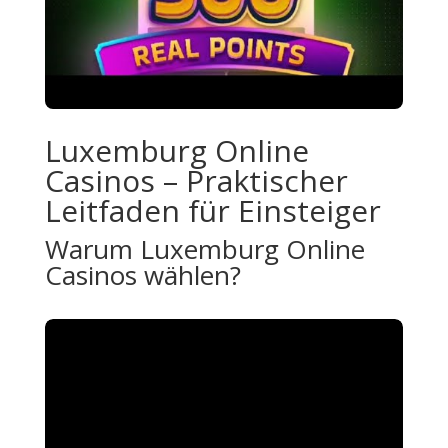
Luxemburg Online
Casinos – Praktischer
Leitfaden für Einsteiger
Warum Luxemburg Online
Casinos wählen?