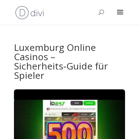
Luxemburg Online
Casinos –
Sicherheits‑Guide für
Spieler