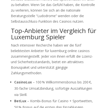
zu behalten. Wenn Sie das Gefühl haben, die Kontrolle
zu verlieren, können Sie sich an die nationale
Beratungsstelle “Ludodrome” wenden oder die
Selbstausschluss‑Funktion des Casinos nutzen.
Top‑Anbieter im Vergleich für
Luxemburg Spieler
Nach intensiver Recherche haben wir die fünf
beliebtesten Anbieter für luxemburg online casinos
zusammengestellt. Jeder von ihnen erfüllt die Lizenz‑
und Sicherheitsstandards, bietet ein attraktives
Bonuspaket und unterstützt gängige
Zahlungsmethoden.
CasinoLux
– 100 % Willkommensbonus bis 200 €,
30‑fache Umsatzbindung, sofortige Auszahlungen
via Skrill.
BetLux
– Kombi‑Bonus für Casino + Sportwetten,
50 % Bonus auf die ersten drei Einzahlungen,