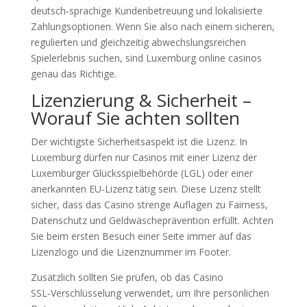
deutsch‑sprachige Kundenbetreuung und lokalisierte
Zahlungsoptionen. Wenn Sie also nach einem sicheren,
regulierten und gleichzeitig abwechslungsreichen
Spielerlebnis suchen, sind Luxemburg online casinos
genau das Richtige.
Lizenzierung & Sicherheit –
Worauf Sie achten sollten
Der wichtigste Sicherheitsaspekt ist die Lizenz. In
Luxemburg dürfen nur Casinos mit einer Lizenz der
Luxemburger Glücksspielbehörde (LGL) oder einer
anerkannten EU‑Lizenz tätig sein. Diese Lizenz stellt
sicher, dass das Casino strenge Auflagen zu Fairness,
Datenschutz und Geldwäscheprävention erfüllt. Achten
Sie beim ersten Besuch einer Seite immer auf das
Lizenzlogo und die Lizenznummer im Footer.
Zusätzlich sollten Sie prüfen, ob das Casino
SSL‑Verschlüsselung verwendet, um Ihre persönlichen