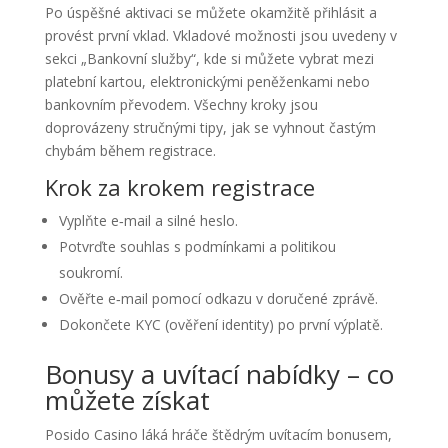
Po úspěšné aktivaci se můžete okamžitě přihlásit a
provést první vklad. Vkladové možnosti jsou uvedeny v
sekci „Bankovní služby“, kde si můžete vybrat mezi
platební kartou, elektronickými peněženkami nebo
bankovním převodem. Všechny kroky jsou
doprovázeny stručnými tipy, jak se vyhnout častým
chybám během registrace.
Krok za krokem registrace
Vyplňte e‑mail a silné heslo.
Potvrďte souhlas s podmínkami a politikou
soukromí.
Ověřte e‑mail pomocí odkazu v doručené zprávě.
Dokončete KYC (ověření identity) po první výplatě.
Bonusy a uvítací nabídky – co
můžete získat
Posido Casino láká hráče štědrým uvítacím bonusem,