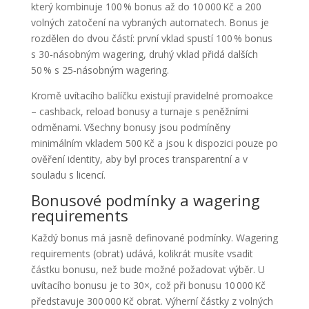
který kombinuje 100 % bonus až do 10 000 Kč a 200
volných zatočení na vybraných automatech. Bonus je
rozdělen do dvou částí: první vklad spustí 100 % bonus
s 30‑násobným wagering, druhý vklad přidá dalších
50 % s 25‑násobným wagering.
Kromě uvítacího balíčku existují pravidelné promoakce
– cashback, reload bonusy a turnaje s peněžními
odměnami. Všechny bonusy jsou podmíněny
minimálním vkladem 500 Kč a jsou k dispozici pouze po
ověření identity, aby byl proces transparentní a v
souladu s licencí.
Bonusové podmínky a wagering
requirements
Každý bonus má jasně definované podmínky. Wagering
requirements (obrat) udává, kolikrát musíte vsadit
částku bonusu, než bude možné požadovat výběr. U
uvítacího bonusu je to 30×, což při bonusu 10 000 Kč
představuje 300 000 Kč obrat. Výherní částky z volných