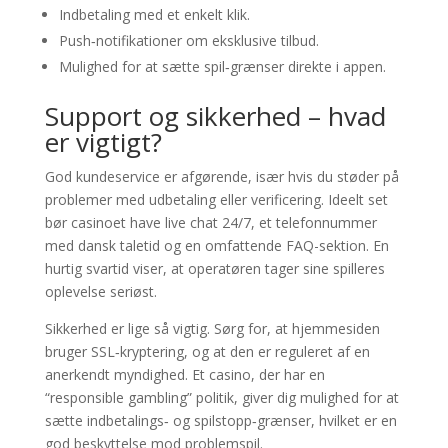
Indbetaling med et enkelt klik.
Push‑notifikationer om eksklusive tilbud.
Mulighed for at sætte spil‑grænser direkte i appen.
Support og sikkerhed – hvad
er vigtigt?
God kundeservice er afgørende, især hvis du støder på
problemer med udbetaling eller verificering. Ideelt set
bør casinoet have live chat 24/7, et telefonnummer
med dansk taletid og en omfattende FAQ-sektion. En
hurtig svartid viser, at operatøren tager sine spilleres
oplevelse seriøst.
Sikkerhed er lige så vigtig. Sørg for, at hjemmesiden
bruger SSL‑kryptering, og at den er reguleret af en
anerkendt myndighed. Et casino, der har en
“responsible gambling” politik, giver dig mulighed for at
sætte indbetalings‑ og spilstopp‑grænser, hvilket er en
god beskyttelse mod problemspil.