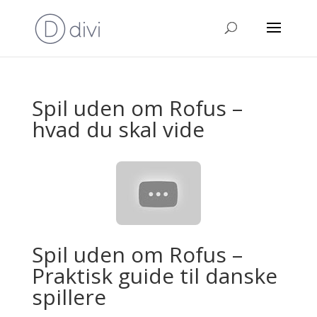
Spil uden om Rofus –
hvad du skal vide
Spil uden om Rofus –
Praktisk guide til danske
spillere