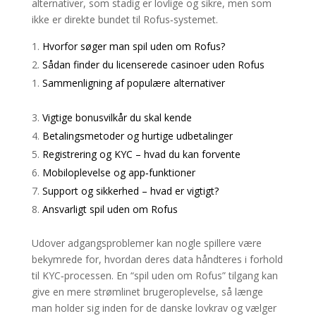
alternativer, som stadig er lovlige og sikre, men som
ikke er direkte bundet til Rofus‑systemet.
Hvorfor søger man spil uden om Rofus?
Sådan finder du licenserede casinoer uden Rofus
Sammenligning af populære alternativer
Vigtige bonusvilkår du skal kende
Betalingsmetoder og hurtige udbetalinger
Registrering og KYC – hvad du kan forvente
Mobiloplevelse og app‑funktioner
Support og sikkerhed – hvad er vigtigt?
Ansvarligt spil uden om Rofus
Udover adgangsproblemer kan nogle spillere være
bekymrede for, hvordan deres data håndteres i forhold
til KYC‑processen. En “spil uden om Rofus” tilgang kan
give en mere strømlinet brugeroplevelse, så længe
man holder sig inden for de danske lovkrav og vælger