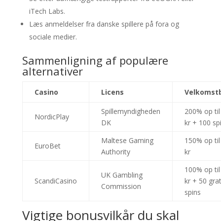
iTech Labs.
Læs anmeldelser fra danske spillere på fora og
sociale medier.
Sammenligning af populære
alternativer
Casino
Licens
Velkomst
Spillemyndigheden
200% op til
NordicPlay
DK
kr + 100 sp
Maltese Gaming
150% op til
EuroBet
Authority
kr
100% op til
UK Gambling
ScandiCasino
kr + 50 grat
Commission
spins
Vigtige bonusvilkår du skal