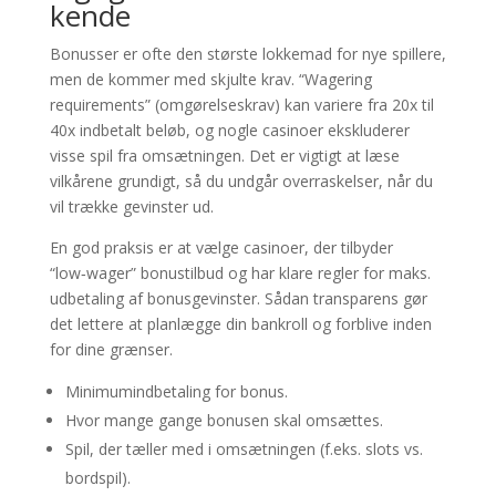
kende
Bonusser er ofte den største lokkemad for nye spillere,
men de kommer med skjulte krav. “Wagering
requirements” (omgørelseskrav) kan variere fra 20x til
40x indbetalt beløb, og nogle casinoer ekskluderer
visse spil fra omsætningen. Det er vigtigt at læse
vilkårene grundigt, så du undgår overraskelser, når du
vil trække gevinster ud.
En god praksis er at vælge casinoer, der tilbyder
“low‑wager” bonustilbud og har klare regler for maks.
udbetaling af bonusgevinster. Sådan transparens gør
det lettere at planlægge din bankroll og forblive inden
for dine grænser.
Minimumindbetaling for bonus.
Hvor mange gange bonusen skal omsættes.
Spil, der tæller med i omsætningen (f.eks. slots vs.
bordspil).