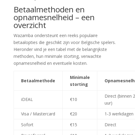
Betaalmethoden en
opnamesnelheid – een
overzicht
Wazamba ondersteunt een reeks populaire
betaalopties die geschikt zijn voor Belgische spelers.
Hieronder vind je een tabel met de belangrijkste
methoden, hun minimale storting, verwachte
opnamesnelheid en eventuele kosten.
Minimale
Betaalmethode
Opnamesnelh
storting
Direct (binnen 
iDEAL
€10
uur)
Visa / Mastercard
€20
1‑3 werkdagen
Sofort
€15
Direct