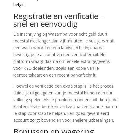
belgie
.
Registratie en verificatie –
snel en eenvoudig
De inschrijving bij Wazamba voor echt geld duurt
meestal niet langer dan vijf minuten. Je vult je e‑mail,
een wachtwoord en een landselectie in; daarna
bevestig je je account via een verificatiemail. Het
platform vraagt daarna om enkele extra gegevens
voor KYC‑doeleinden, zoals een kopie van je
identiteitskaart en een recent bankafschrift.
Hoewel de verificatie een extra stap is, is het proces
duidelijk uitgelegd en kun je meestal binnen een uur
volledig spelen. Als je problemen ondervindt, kun je de
klantenservice bereiken via live‑chat; ze staan klaar om
je stap voor stap te helpen. Een goed geverifieerd
account zorgt bovendien voor snellere uitbetalingen.
Bonussen en wagering