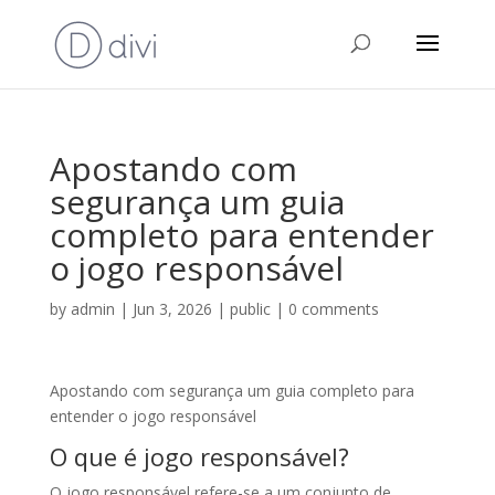
Apostando com
segurança um guia
completo para entender
o jogo responsável
by
admin
|
Jun 3, 2026
|
public
|
0 comments
Apostando com segurança um guia completo para
entender o jogo responsável
O que é jogo responsável?
O jogo responsável refere-se a um conjunto de