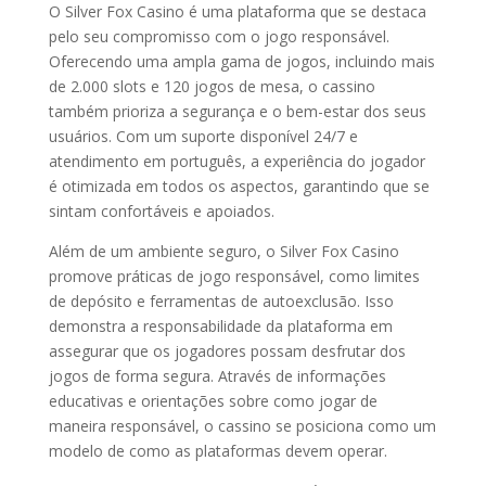
O Silver Fox Casino é uma plataforma que se destaca
pelo seu compromisso com o jogo responsável.
Oferecendo uma ampla gama de jogos, incluindo mais
de 2.000 slots e 120 jogos de mesa, o cassino
também prioriza a segurança e o bem-estar dos seus
usuários. Com um suporte disponível 24/7 e
atendimento em português, a experiência do jogador
é otimizada em todos os aspectos, garantindo que se
sintam confortáveis e apoiados.
Além de um ambiente seguro, o Silver Fox Casino
promove práticas de jogo responsável, como limites
de depósito e ferramentas de autoexclusão. Isso
demonstra a responsabilidade da plataforma em
assegurar que os jogadores possam desfrutar dos
jogos de forma segura. Através de informações
educativas e orientações sobre como jogar de
maneira responsável, o cassino se posiciona como um
modelo de como as plataformas devem operar.